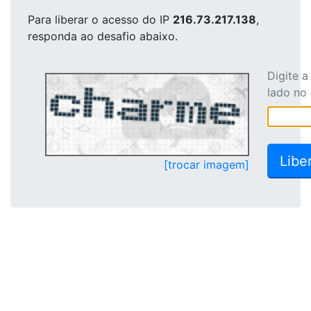
Para liberar o acesso
do IP
216.73.217.138
,
responda ao desafio abaixo.
Digite 
lado no
[trocar imagem]